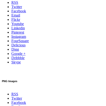
RSS
Twitter
Facebook
Email
Flickr
Youtube
Linkedin
Pinterest
Instagram
FourSquare
Delicious
Digg
Google +
Dribbble
Skype
PNG Images
RSS
Twitter
Facebook