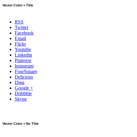
Vector Color + Title
RSS
Twitter
Facebook
Email
Flickr
Youtube
Linkedin
Pinterest
Instagram
FourSquare
Delicious
Digg
Google +
Dribbble
Skype
Vector Color + No Title