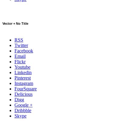
Vector + No Title
RSS
Twitter
Facebook
Email
Flickr
Youtube
Linkedin
Pinterest
Instagram
FourSquare
Delicious
Digg
Google +
Dribbble
Skype