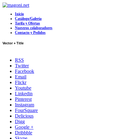
Inicio
Catálogo/Galería
Tarifa y Ofertas
Nuestros colaboradores
Contacto y Pedidos
Vector + Title
RSS
Twitter
Facebook
Email
Flickr
Youtube
Linkedin
Pinterest
Instagram
FourSquare
Delicious
Digg
Google +
Dribbble
Skype