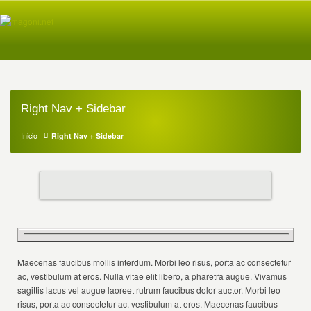
Right Nav + Sidebar
Inicio
Right Nav + Sidebar
Maecenas faucibus mollis interdum. Morbi leo risus, porta ac consectetur
ac, vestibulum at eros. Nulla vitae elit libero, a pharetra augue. Vivamus
sagittis lacus vel augue laoreet rutrum faucibus dolor auctor. Morbi leo
risus, porta ac consectetur ac, vestibulum at eros. Maecenas faucibus