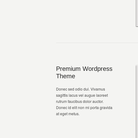
Premium Wordpress
Theme
Donec sed odio dui. Vivamus
sagittis lacus vel augue laoreet
rutrum faucibus dolor auctor.
Donec id elit non mi porta gravida
at eget metus.