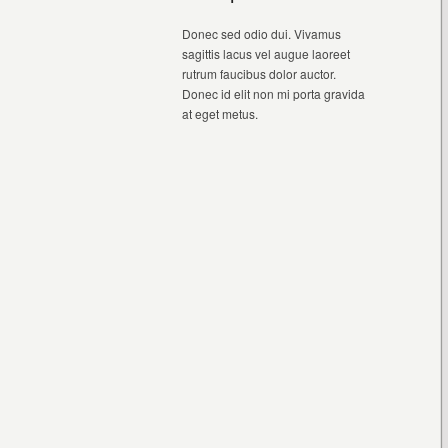
Donec sed odio dui. Vivamus
sagittis lacus vel augue laoreet
rutrum faucibus dolor auctor.
Donec id elit non mi porta gravida
at eget metus.